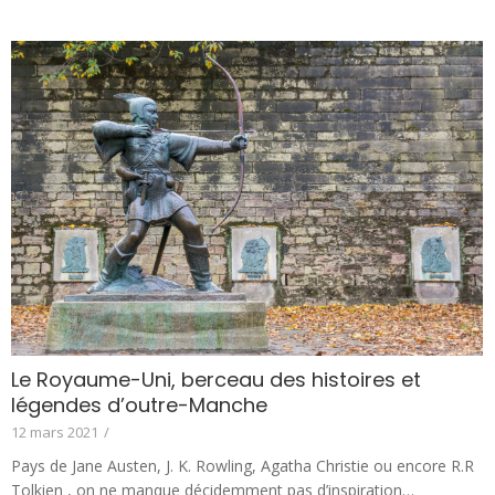
Le Royaume-Uni, berceau des histoires et
légendes d’outre-Manche
12 mars 2021
/
Pays de Jane Austen, J. K. Rowling, Agatha Christie ou encore R.R
Tolkien , on ne manque décidemment pas d’inspiration…