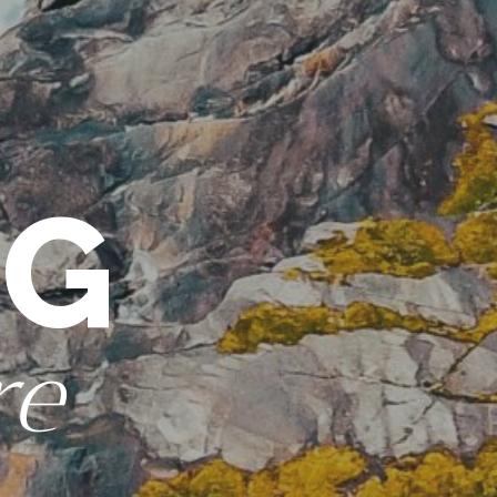
OG
re