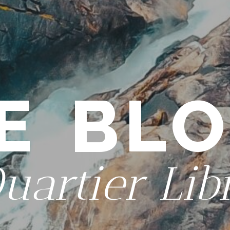
E BL
uartier Lib