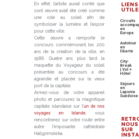
En effet, l’artiste aurait confié que
LIENS
UTILE
sont œuvre avait été créé comme
une ode au soleil afin de
Circuits
symboliser la lumière et l’espoir
accompa
en
pour cette ville.
Europe
Cette œuvre a remporté le
Autotour
concours commémorant les 200
en
liberté
ans de la création de la ville, en
1986. Quatre ans plus tard la
City-
maquette du Voyageur du soleil
Break
| Vol +
présentée au concours a été
Hôtel
agrandie et placée sur le vieux
Séjours
port de la capitale.
en
Laponie
Armez-vous de votre appareil
Suédoise
photo et parcourez la magnifique
capitale islandaise sur l’
un de nos
voyages en Islande
, vous
RETR
rencontrerez sur votre route entre
NOUS
autre l’imposante cathédrale
SUR
Hallgrimskirka.
INST