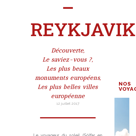
–
REYKJAVIK
Découverte
,
Le saviez-vous ?
,
Les plus beaux
monuments européens
,
NOS
Les plus belles villes
VOYA
européenne
12 juillet 2017
Le voyageur du soleil (Sólfar en