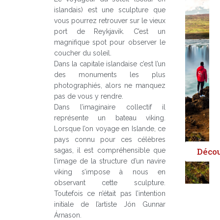
islandais) est une sculpture que
vous pourrez retrouver sur le vieux
port de Reykjavik. C’est un
magnifique spot pour observer le
coucher du soleil.
Dans la capitale islandaise c’est l’un
des monuments les plus
photographiés, alors ne manquez
pas de vous y rendre.
Dans l’imaginaire collectif il
représente un bateau viking.
Lorsque l’on voyage en Islande, ce
pays connu pour ces célèbres
Déco
sagas, il est compréhensible que
l’image de la structure d’un navire
viking s’impose à nous en
observant cette sculpture.
Toutefois ce n’était pas l’intention
initiale de l’artiste Jón Gunnar
Árnason.