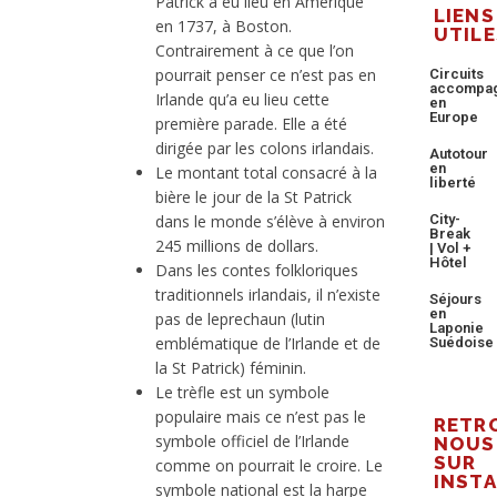
Patrick a eu lieu en Amérique
LIENS
en 1737, à Boston.
UTILE
Contrairement à ce que l’on
pourrait penser ce n’est pas en
Circuits
accompa
Irlande qu’a eu lieu cette
en
Europe
première parade. Elle a été
dirigée par les colons irlandais.
Autotour
en
Le montant total consacré à la
liberté
bière le jour de la St Patrick
dans le monde s’élève à environ
City-
Break
245 millions de dollars.
| Vol +
Hôtel
Dans les contes folkloriques
traditionnels irlandais, il n’existe
Séjours
en
pas de leprechaun (lutin
Laponie
emblématique de l’Irlande et de
Suédoise
la St Patrick) féminin.
Le trèfle est un symbole
populaire mais ce n’est pas le
RETR
symbole officiel de l’Irlande
NOUS
SUR
comme on pourrait le croire. Le
INST
symbole national est la harpe