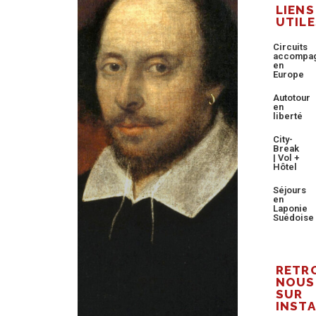
LIENS
UTILE
Circuits
accompa
en
Europe
Autotour
en
liberté
City-
Break
| Vol +
Hôtel
Séjours
en
Laponie
Suédoise
RETR
NOUS
SUR
INST