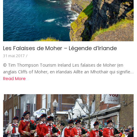
Les Falaises de Moher – Légende d’Irlande
31 mai 2017
/
© Tim Thompson Tourism Ireland Les falaises de Moher (en
anglais Cliffs of Moher, en irlandais Aillte an Mhothair qui signifie…
Read More