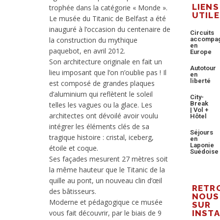
LIENS
trophée dans la catégorie « Monde ».
UTILE
Le musée du Titanic de Belfast a été
inauguré à l’occasion du centenaire de
Circuits
la construction du mythique
accompa
en
paquebot, en avril 2012.
Europe
Son architecture originale en fait un
Autotour
lieu imposant que l’on n’oublie pas ! Il
en
liberté
est composé de grandes plaques
d’aluminium qui reflètent le soleil
City-
Break
telles les vagues ou la glace. Les
| Vol +
architectes ont dévoilé avoir voulu
Hôtel
intégrer les éléments clés de sa
Séjours
tragique histoire : cristal, iceberg,
en
Laponie
étoile et coque.
Suédoise
Ses façades mesurent 27 mètres soit
la même hauteur que le Titanic de la
quille au pont, un nouveau clin d’œil
RETR
des bâtisseurs.
NOUS
Moderne et pédagogique ce musée
SUR
vous fait découvrir, par le biais de 9
INST