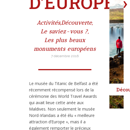
D’EUROPE »
Activités
,
Découverte
,
Le saviez-vous ?
,
Les plus beaux
monuments européens
7 décembre 2016
Le musée du Titanic de Belfast a été
Déco
récemment récompensé lors de la
cérémonie des World Travel Awards
qui avait lieue cette anée aux
Maldives. Non seulement le musée
Nord-Irlandais a été élu « meilleure
attraction d’Europe », mais il a
également remporter le précieux