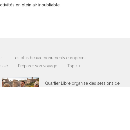
ivités en plein air inoubliable.
ns
Les plus beaux monuments européens
assé
Préparer son voyage
Top 10
Quartier Libre organise des sessions de
formation pour tous ses guides
4 mars 2026
/
No Comments
Pour Quartier Libre, un guide bien formé
est gage d’accompagnements de qualité et
de clients comblés. Comme tous…
Lire plus