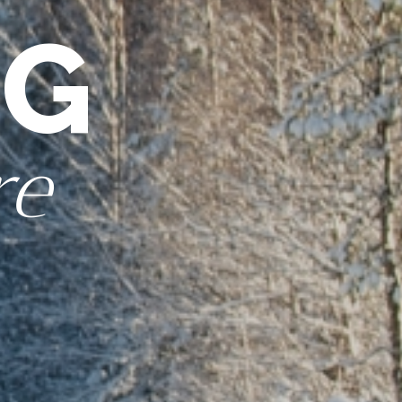
OG
re