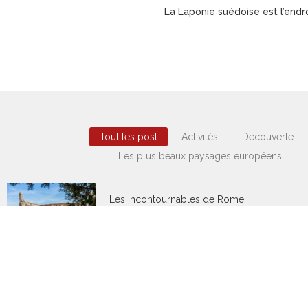
La Laponie suédoise est l’endro
Tout les post
Activités
Découverte
Les plus beaux paysages européens
Les incontournables de Rome
12 juillet 2023
/
No Comments
La capitale italienne et ses richesses
historiques sont devenues au fil du temps
des joyaux immanquables lors de votre
visite…
Lire plus