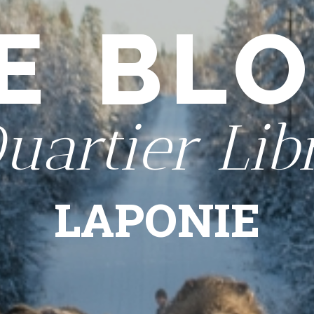
E BL
uartier Lib
LAPONIE