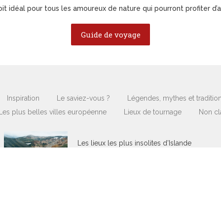
it idéal pour tous les amoureux de nature qui pourront profiter d’act
Guide de voyage
Inspiration
Le saviez-vous ?
Légendes, mythes et traditio
Les plus belles villes européenne
Lieux de tournage
Non cl
Les lieux les plus insolites d’Islande
11 juillet 2023
/
No Comments
Découvrez l’Islande de façon insolite !
L’Islande en elle-même est un pays
insolite, par sa nature sauvage et
contrastée, mélangeant…
Lire plus