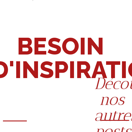
BESOIN
D'INSPIRAT
Déco
nos
autre
posts