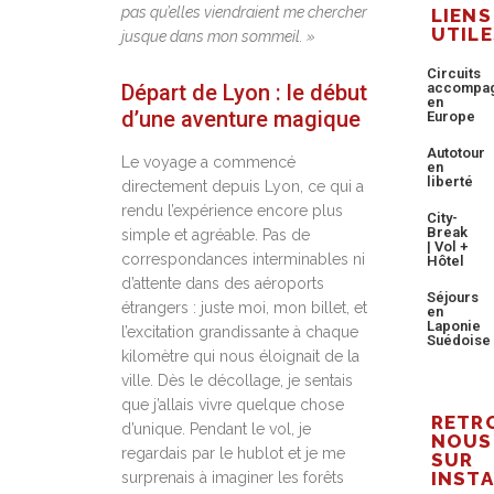
pas qu’elles viendraient me chercher
LIENS
UTILE
jusque dans mon sommeil. »
Circuits
Départ de Lyon : le début
accompa
en
d’une aventure magique
Europe
Autotour
Le voyage a commencé
en
liberté
directement depuis Lyon, ce qui a
rendu l’expérience encore plus
City-
Break
simple et agréable. Pas de
| Vol +
correspondances interminables ni
Hôtel
d’attente dans des aéroports
Séjours
étrangers : juste moi, mon billet, et
en
Laponie
l’excitation grandissante à chaque
Suédoise
kilomètre qui nous éloignait de la
ville. Dès le décollage, je sentais
que j’allais vivre quelque chose
RETR
d’unique. Pendant le vol, je
NOUS
regardais par le hublot et je me
SUR
INST
surprenais à imaginer les forêts