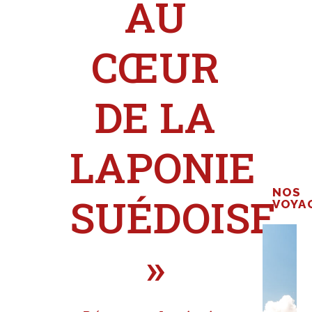
AU
CŒUR
DE LA
LAPONIE
NOS
SUÉDOISE
VOYA
»