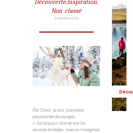
Découverte
,
Inspiration
,
Non classé
6 octobre 2025
Déco
Par Claire, 34 ans, lyonnaise
passionnée de voyages
« J’ai toujours rêvé de voir les
aurores boréales, mais je n’imaginais