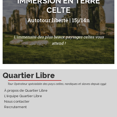
IMMERSION EN TERRE
CELTE
Autotour liberté | 15j/14n
L'immensité des plus beaux paysages celtes vous
attend !
Quartier Libre
Tour Opérateur spécialiste des pays celtes, nordiques et slaves depuis 1992.
À propos de Quartier Libre
L'équipe Quartier Libre
Nous contacter
Recrutement