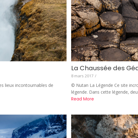
La Chaussée des Géa
8 mars 2017
/
es lieux incontournables de
© Nutan La Légende Ce site incro
légende. Dans cette légende, deu
Read More