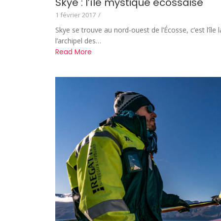
Skye : l’île mystique écossaise
1 février 2017
/
Skye se trouve au nord-ouest de l’Écosse, c’est l’île 
l’archipel des…
Read More