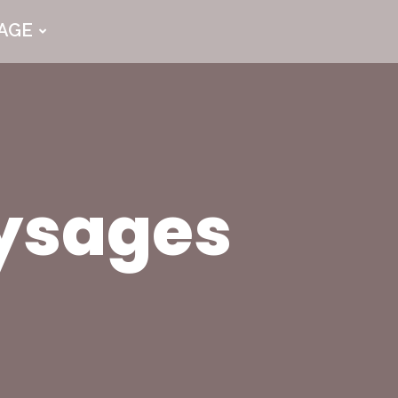
YAGE
aysages