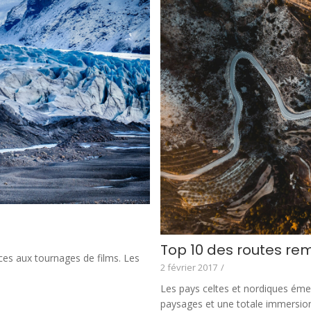
Top 10 des routes re
ices aux tournages de films. Les
2 février 2017
/
Les pays celtes et nordiques émer
paysages et une totale immersio