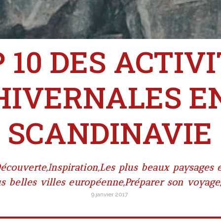
 10 DES ACTIV
HIVERNALES E
SCANDINAVIE
écouverte
,
Inspiration
,
Les plus beaux paysages 
us belles villes européenne
,
Préparer son voyage
9 janvier 2017