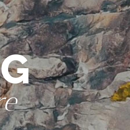
OG
re