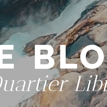
E BL
uartier Lib