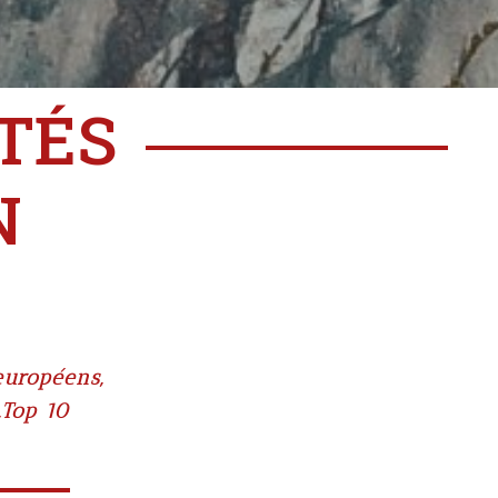
ITÉS
N
européens
,
,
Top 10