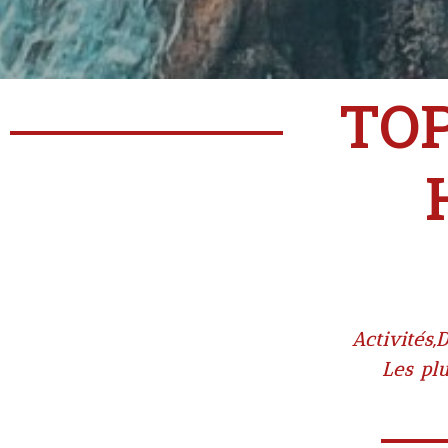
TOP
Activités
,
D
Les pl