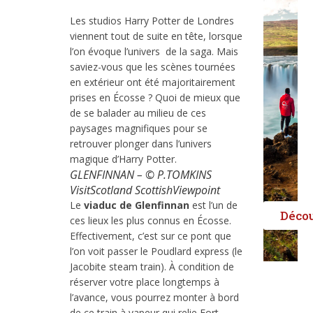
Les studios Harry Potter de Londres
viennent tout de suite en tête, lorsque
l’on évoque l’univers de la saga. Mais
saviez-vous que les scènes tournées
en extérieur ont été majoritairement
prises en Écosse ? Quoi de mieux que
de se balader au milieu de ces
paysages magnifiques pour se
retrouver plonger dans l’univers
magique d’Harry Potter.
GLENFINNAN – © P.TOMKINS
VisitScotland ScottishViewpoint
Le
viaduc de Glenfinnan
est l’un de
Déco
ces lieux les plus connus en Écosse.
Effectivement, c’est sur ce pont que
l’on voit passer le Poudlard express (le
Jacobite steam train). À condition de
réserver votre place longtemps à
l’avance, vous pourrez monter à bord
de ce train à vapeur qui relie Fort