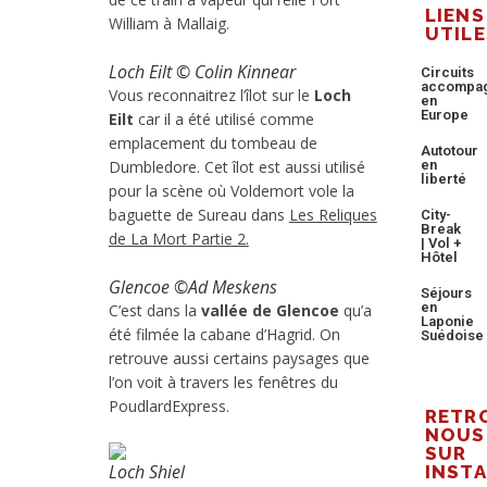
LIENS
William à Mallaig.
UTILE
Loch Eilt © Colin Kinnear
Circuits
accompa
Vous reconnaitrez l’îlot sur le
Loch
en
Europe
Eilt
car il a été utilisé comme
emplacement du tombeau de
Autotour
Dumbledore. Cet îlot est aussi utilisé
en
liberté
pour la scène où Voldemort vole la
baguette de Sureau dans
Les Reliques
City-
Break
de La Mort Partie 2.
| Vol +
Hôtel
Glencoe ©Ad Meskens
Séjours
en
C’est dans la
vallée de Glencoe
qu’a
Laponie
été filmée la cabane d’Hagrid. On
Suédoise
retrouve aussi certains paysages que
l’on voit à travers les fenêtres du
PoudlardExpress.
RETR
NOUS
SUR
Loch Shiel
INST