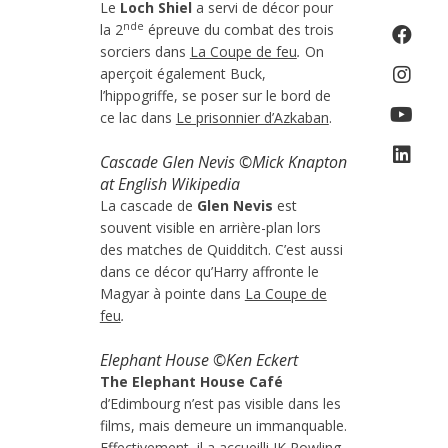
Le
Loch Shiel
a servi de décor pour
nde
la 2
épreuve du combat des trois
sorciers dans
La Coupe de feu
.
On
aperçoit également Buck,
l’hippogriffe, se poser sur le bord de
ce lac dans
Le prisonnier d’Azkaban
.
Cascade Glen Nevis ©Mick Knapton
at English Wikipedia
La cascade de
Glen Nevis
est
souvent visible en arrière-plan lors
des matches de Quidditch. C’est aussi
dans ce décor qu’Harry affronte le
Magyar à pointe dans
La Coupe de
feu
.
Elephant House ©Ken Eckert
The Elephant House Café
d’Edimbourg n’est pas visible dans les
films, mais demeure un immanquable.
Effectivement, il a accueilli JK Rowling