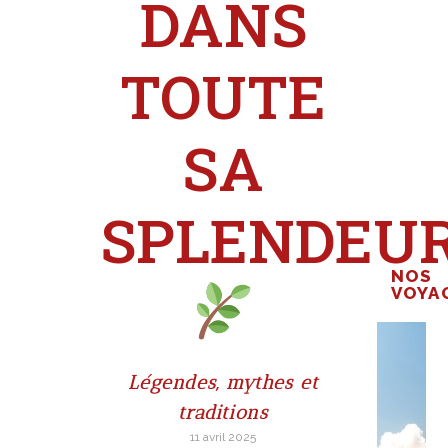
DANS
TOUTE
SA
SPLENDEU
NOS
VOYA
Légendes, mythes et
traditions
11 avril 2025