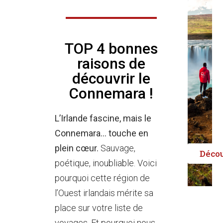
TOP 4 bonnes
raisons de
découvrir le
Connemara !
L’Irlande fascine, mais le
Connemara… touche en
plein cœur.
Sauvage,
Déco
poétique, inoubliable. Voici
pourquoi cette région de
l’Ouest irlandais mérite sa
place sur votre liste de
voyages. Et pourquoi nous