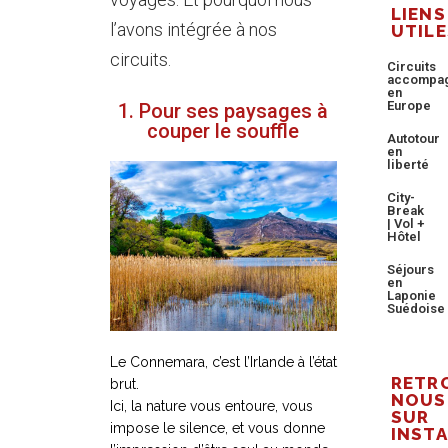
LIENS
l’avons intégrée à nos
UTILE
circuits.
Circuits
accompa
en
Europe
1. Pour ses paysages à
couper le souffle
Autotour
en
liberté
City-
Break
| Vol +
Hôtel
Séjours
en
Laponie
Suédoise
Le Connemara, c’est l’Irlande à l’état
RETR
brut.
NOUS
Ici
, la nature vous entoure, vous
SUR
impose le silence, et vous donne
INST