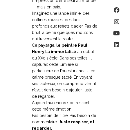
l’impression d’être seul au monde
— mais en paix.
Imaginez une lande infinie, des
collines rousses, des lacs
profonds aux reflets d’acier. Pas de
bruit, à peine quelques moutons
qui traversent la route.
Ce paysage,
le peintre Paul
Henry l’a immortalisé
au début
du XXe siècle. Dans ses toiles, il
capturait cette lumière si
particulière de l’ouest irlandais, ce
calme presque sacré. En voyant
ses tableaux, on comprend vite : il
n’avait rien besoin d’ajouter, juste
de regarder.
Aujourd’hui encore, on ressent
cette même émotion.
Pas besoin de filtre. Pas besoin de
commentaire.
Juste respirer, et
regarder.