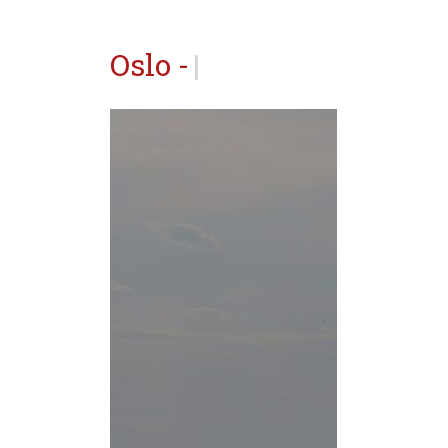
Oslo -
Norvège
|