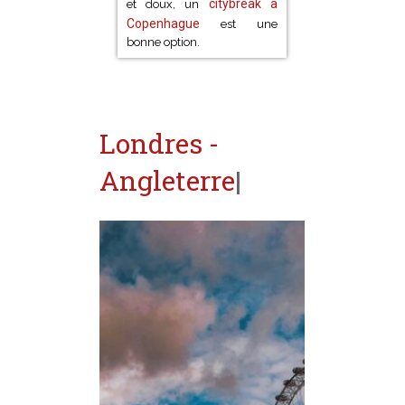
citybreak à
et doux, un
Copenhague
est une
bonne option.
Londres -
Angleterre
|