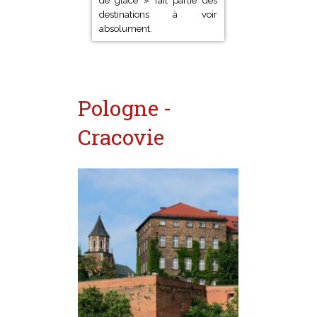
national d’Islande… La
capitale de « l’île de feu et
de glace » fait partie des
destinations à voir
absolument.
Pologne -
Cracovie
|