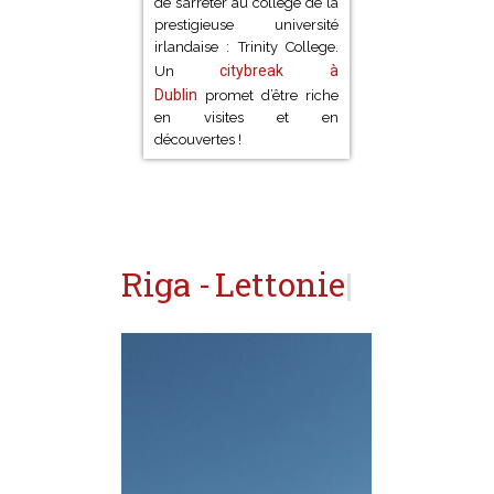
de s’arrêter au collège de la
prestigieuse université
irlandaise : Trinity College.
citybreak à
Un
Dublin
promet d’être riche
en visites et en
découvertes !
Riga -
Lettonie
|