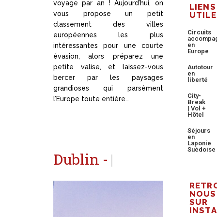
voyage par an ! Aujourd’hui, on
LIENS
vous propose un petit
UTILE
classement des villes
Circuits
européennes les plus
accompa
en
intéressantes pour une courte
Europe
évasion, alors préparez une
petite valise, et laissez-vous
Autotour
en
bercer par les paysages
liberté
grandioses qui parsèment
City-
l’Europe toute entière…
Break
| Vol +
Hôtel
Séjours
en
Laponie
Suédoise
Dublin -
Irlande
|
RETR
NOUS
SUR
INST