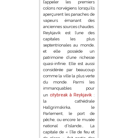
fumées », car c’est comme
ça que décidèrent de
l’appeler les premiers
colons norvégiens lorsqu’ils
aperçurent les panaches de
vapeurs émanant des
anciennes sources chaudes.
Reykjavik est l’une des
capitales les plus
septentrionales au monde,
et elle possède un
patrimoine d’une richesse
quasi-infinie. Elle est aussi
considérée par beaucoup
comme la ville la plus verte
du monde. Parmi les
immanquables pour
citybreak à Reykjavik
un
:
la cathédrale
Hallgrimskirka, le
Parlement, le port de
pêche, ou encore le musée