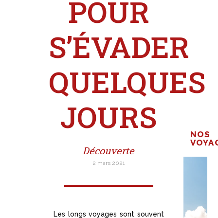
POUR
S’ÉVADER
QUELQUES
JOURS
NOS
VOYA
Découverte
2 mars 2021
Les longs voyages sont souvent